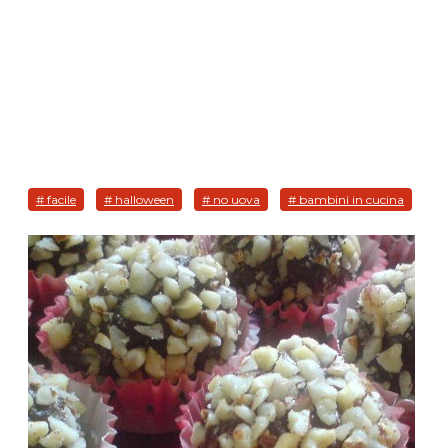
# facile
# halloween
# no uova
# bambini in cucina