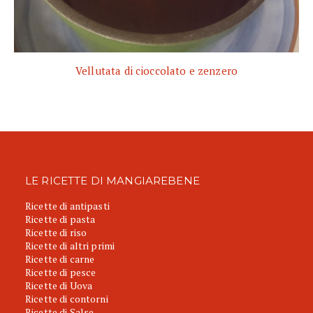
Vellutata di cioccolato e zenzero
LE RICETTE DI MANGIAREBENE
Ricette di antipasti
Ricette di pasta
Ricette di riso
Ricette di altri primi
Ricette di carne
Ricette di pesce
Ricette di Uova
Ricette di contorni
Ricette di Salse