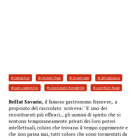
# celiachia
# gluten free
# invernale
# afrodisiaca
# san valentino
# cioccolato fondente
# comfort food
Brillat Savarin,
il famoso gastronomo francese
,
a
proposito del cioccolato scriveva: "E' uno dei
ricostituenti più efficaci... gli uomini di spirito che si
sentono temporaneamente privati dei loro poteri
intellettuali, coloro che trovano il tempo opprimente e
che non passa mai, tutti coloro che sono tormentati da