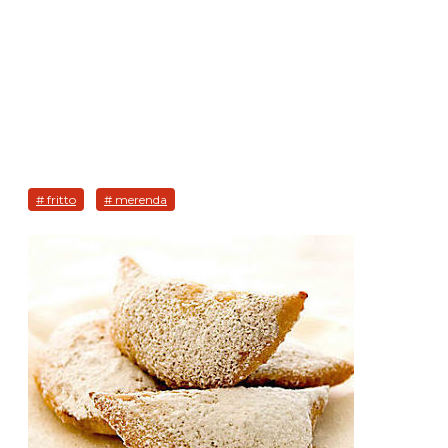
# fritto
# merenda