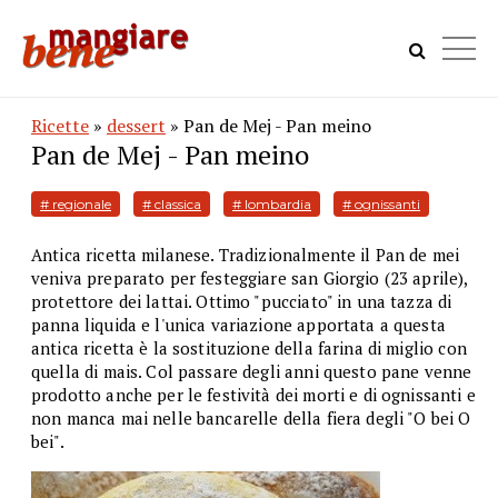
Ricette
»
dessert
» Pan de Mej - Pan meino
Pan de Mej - Pan meino
# regionale
# classica
# lombardia
# ognissanti
Antica ricetta milanese. Tradizionalmente il Pan de mei
veniva preparato per festeggiare san Giorgio (23 aprile),
protettore dei lattai. Ottimo "pucciato" in una tazza di
panna liquida e l'unica variazione apportata a questa
antica ricetta è la sostituzione della farina di miglio con
quella di mais. Col passare degli anni questo pane venne
prodotto anche per le festività dei morti e di ognissanti e
non manca mai nelle bancarelle della fiera degli "O bei O
bei".