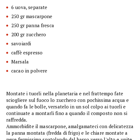
6 uova, separate
250 gr mascarpone
250 gr panna fresca
200 gr zucchero
savoiardi
caffè espresso
Marsala
cacao in polvere
Montate i tuorli nella planetaria e nel frattempo fate
sciogliere sul fuoco lo zucchero con pochissima acqua e
quando fa le bolle, versatelo in un sol colpo ai tuorli e
continuate a montarli fino a quando il composto non si
raffredda.
Ammorbidite il mascarpone, amalgamateci con delicatezza
la panna montata (fredda di frigo) e le chiare montate a
neve fermissima spatolando dal basso verso l'alto e unite