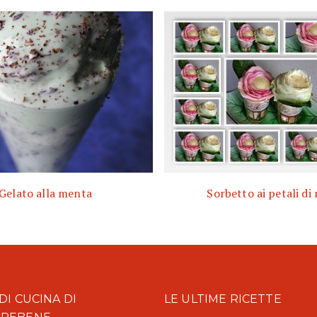
Gelato alla menta
Sorbetto ai petali di 
DI CUCINA DI
LE ULTIME RICETTE