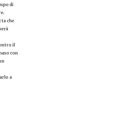
ampo di
re.
tta che
herà
ontro il
 naso con
 un
arlo a