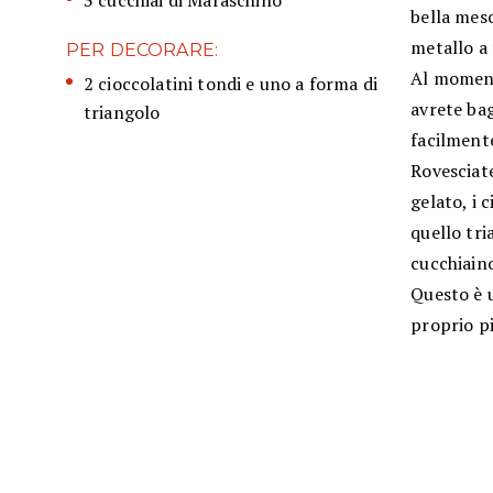
3 cucchiai di Maraschino
bella mes
metallo a 
PER DECORARE:
Al moment
2 cioccolatini tondi e uno a forma di
avrete bag
triangolo
facilment
Rovesciate
gelato, i 
quello tri
cucchiaino
Questo è 
proprio p