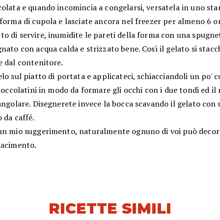
colata e quando incomincia a congelarsi, versatela in uno st
forma di cupola e lasciate ancora nel freezer per almeno 6 o
o di servire, inumidite le pareti della forma con una spugne
nato con acqua calda e strizzato bene. Così il gelato si stacc
e dal contenitore.
lo sul piatto di portata e applicateci, schiacciandoli un po' c
cioccolatini in modo da formare gli occhi con i due tondi ed il
angolare. Disegnerete invece la bocca scavando il gelato con
 da caffé.
un mio suggerimento, naturalmente ognuno di voi può decor
iacimento.
RICETTE SIMILI