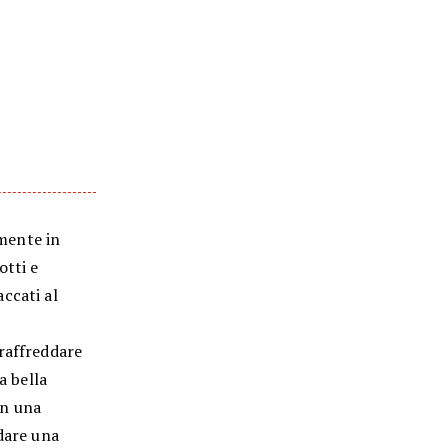
lmente in
otti e
ccati al
 raffreddare
a bella
in una
 dare una