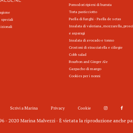
AREBENE
Pomodori ripieni di burrata
Torta pasticciotto
tagione
Paella di funghi - Paella de setas
 speciali
Insalata di valeriana, mozzarella, prosc
izionali
e asparagi
Insalata di avocado e tonno
Crostoni di stracciatella e ciliegie
Cobb salad
Bourbon and Ginger Ale
Gazpacho di mango
Cookies per i nonni
Scrivi a Marina
Privacy
Cookie
6 - 2020 Marina Malvezzi - È vietata la riproduzione anche pa