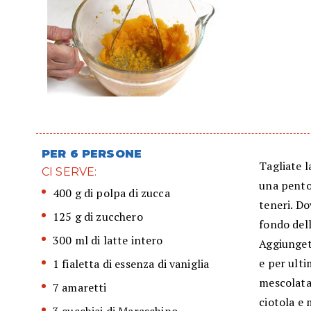
PER 6 PERSONE
Tagliate l
CI SERVE:
una pentol
400 g di polpa di zucca
teneri. Do
125 g di zucchero
fondo del
300 ml di latte intero
Aggiunget
e per ulti
1 fialetta di essenza di vaniglia
mescolata
7 amaretti
ciotola e 