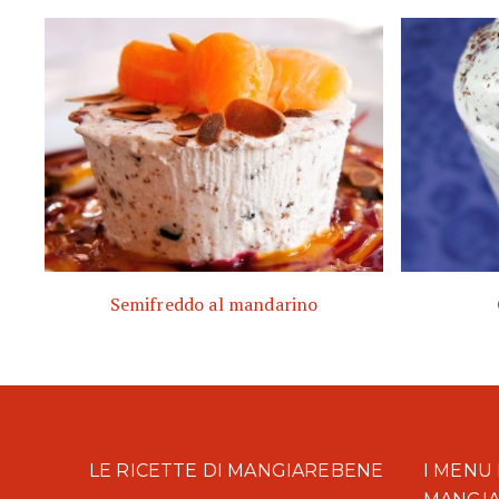
Semifreddo al mandarino
LE RICETTE DI MANGIAREBENE
I MENU 