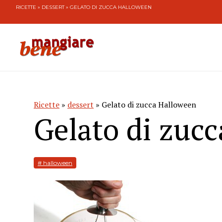
RICETTE
»
DESSERT
» GELATO DI ZUCCA HALLOWEEN
Ricette
»
dessert
» Gelato di zucca Halloween
Gelato di zuc
# halloween