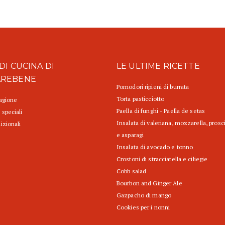
DI CUCINA DI
LE ULTIME RICETTE
AREBENE
Pomodori ripieni di burrata
Torta pasticciotto
tagione
Paella di funghi - Paella de setas
 speciali
Insalata di valeriana, mozzarella, prosc
izionali
e asparagi
Insalata di avocado e tonno
Crostoni di stracciatella e ciliegie
Cobb salad
Bourbon and Ginger Ale
Gazpacho di mango
Cookies per i nonni