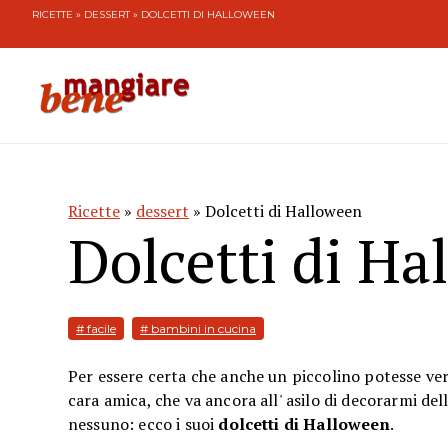
RICETTE
»
DESSERT
» DOLCETTI DI HALLOWEEN
Ricette
»
dessert
» Dolcetti di Halloween
Dolcetti di Ha
# facile
# bambini in cucina
Per essere certa che anche un piccolino potesse ver
cara amica, che va ancora all' asilo di decorarmi dell
nessuno: ecco i suoi
dolcetti di Halloween
.