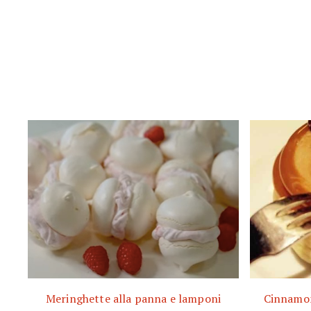
Meringhette alla panna e lamponi
Cinnamon 