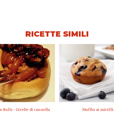
RICETTE SIMILI
Rolls - Girelle di cannella
Muffin ai mirtilli