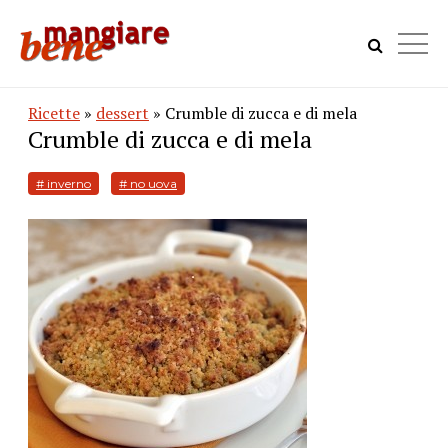
Ricette
»
dessert
» Crumble di zucca e di mela
Crumble di zucca e di mela
# inverno
# no uova