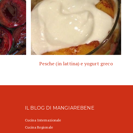
Pesche (in lattina) e yogurt greco
IL BLOG DI MANGIAREBENE
Cucina Internazionale
Cucina Regionale