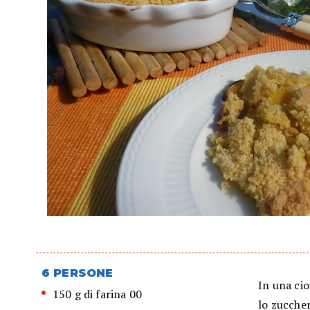
6 PERSONE
In una cio
150 g di farina 00
lo zuccher