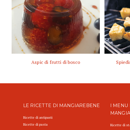
Aspic di frutti di bosco
Spiedi
LE RICETTE DI MANGIAREBENE
I MENU 
MANGI
Ricette di antipasti
Ricette di pasta
Ricette di s