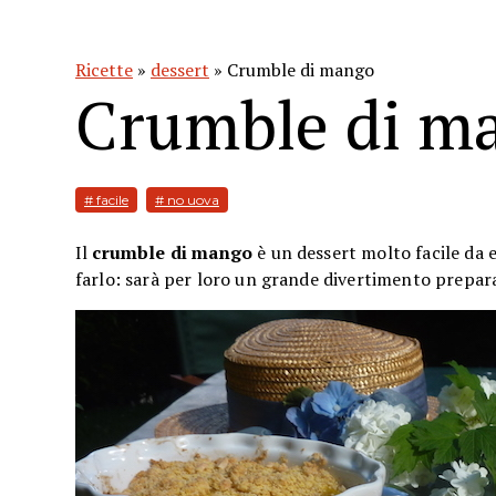
Ricette
»
dessert
» Crumble di mango
Crumble di m
# facile
# no uova
Il
crumble di mango
è un dessert molto facile da 
farlo: sarà per loro un grande divertimento prepara