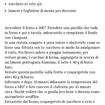
zucchero al velo q.b.
lamoni e foglioline di menta per decorare
Accendete il forno a 200°. Prendete una pirofila che vada
in forno e poi a tavola, imburratela e riempitene il fondo
con i lamponi.
In una ciotola rompete 4 uova intere e sbattetele come se
fosse una frittata con lo zucchero in modo da amalgamare
il tutto. Poi fatevi cadere a pioggia lentamente, per
evitare grumi, 5 cucchiai di farina, aggiungete la scorza di
un limone grattugiata finissima, il latte e 40 g di burro
fuso.
Versate questa pastella sulla frutta e cospargetela con
altri 40 g di burro.
Infornate e dopo 10 minuti abbassate la temperatura del
forno a 180° e fate cuocere il clafoutis per 45 minuti
circa: finchè vedete che si gonfia ben bene e diventa come
un'omelette soufflèe.
Estraetelo dal forno, cospargetelo di zucchero a velo e