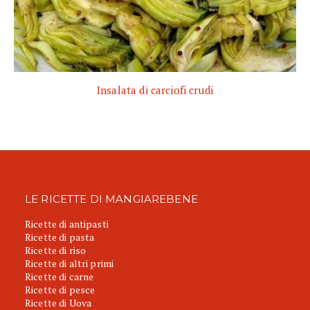
Insalata di carciofi crudi
LE RICETTE DI MANGIAREBENE
Ricette di antipasti
Ricette di pasta
Ricette di riso
Ricette di altri primi
Ricette di carne
Ricette di pesce
Ricette di Uova