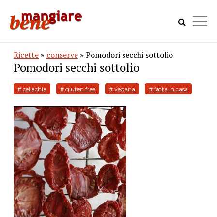
Ricette
»
conserve
» Pomodori secchi sottolio
Pomodori secchi sottolio
# celiachia
# gluten free
# vegana
# fatta in casa