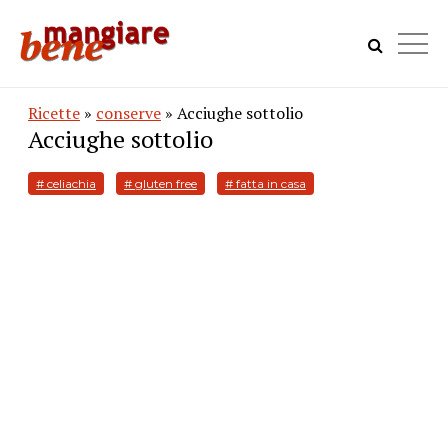
Ricette
»
conserve
» Acciughe sottolio
Acciughe sottolio
# celiachia
# gluten free
# fatta in casa