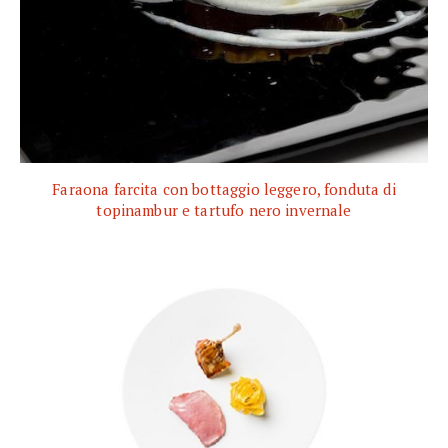
Faraona farcita con bottaggio leggero, fonduta di
topinambur e tartufo nero invernale