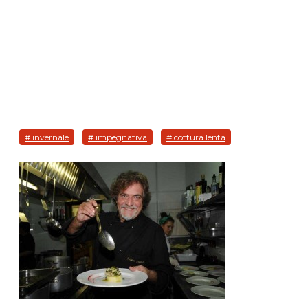
# invernale
# impegnativa
# cottura lenta