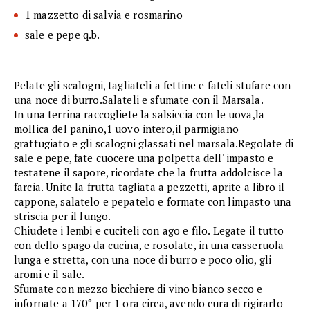
1 mazzetto di salvia e rosmarino
sale e pepe q.b.
Pelate gli scalogni, tagliateli a fettine e fateli stufare con
una noce di burro.Salateli e sfumate con il Marsala.
In una terrina raccogliete la salsiccia con le uova,la
mollica del panino,1 uovo intero,il parmigiano
grattugiato e gli scalogni glassati nel marsala.Regolate di
sale e pepe, fate cuocere una polpetta dell' impasto e
testatene il sapore, ricordate che la frutta addolcisce la
farcia. Unite la frutta tagliata a pezzetti, aprite a libro il
cappone, salatelo e pepatelo e formate con limpasto una
striscia per il lungo.
Chiudete i lembi e cuciteli con ago e filo. Legate il tutto
con dello spago da cucina, e rosolate, in una casseruola
lunga e stretta, con una noce di burro e poco olio, gli
aromi e il sale.
Sfumate con mezzo bicchiere di vino bianco secco e
infornate a 170° per 1 ora circa, avendo cura di rigirarlo