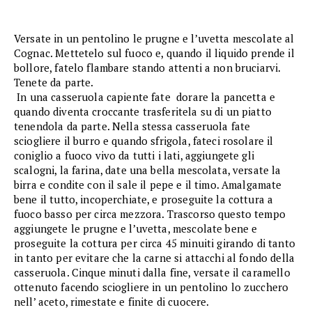
Versate in un pentolino le prugne e l’uvetta mescolate al
Cognac. Mettetelo sul fuoco e, quando il liquido prende il
bollore, fatelo flambare stando attenti a non bruciarvi.
Tenete da parte.
In una casseruola capiente fate dorare la pancetta e
quando diventa croccante trasferitela su di un piatto
tenendola da parte. Nella stessa casseruola fate
sciogliere il burro e quando sfrigola, fateci rosolare il
coniglio a fuoco vivo da tutti i lati, aggiungete gli
scalogni, la farina, date una bella mescolata, versate la
birra e condite con il sale il pepe e il timo. Amalgamate
bene il tutto, incoperchiate, e proseguite la cottura a
fuoco basso per circa mezzora. Trascorso questo tempo
aggiungete le prugne e l’uvetta, mescolate bene e
proseguite la cottura per circa 45 minuiti girando di tanto
in tanto per evitare che la carne si attacchi al fondo della
casseruola. Cinque minuti dalla fine, versate il caramello
ottenuto facendo sciogliere in un pentolino lo zucchero
nell’ aceto, rimestate e finite di cuocere.