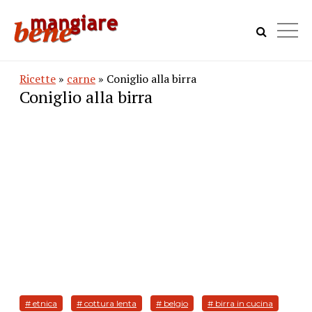
Ricette
»
carne
» Coniglio alla birra
Coniglio alla birra
# etnica
# cottura lenta
# belgio
# birra in cucina