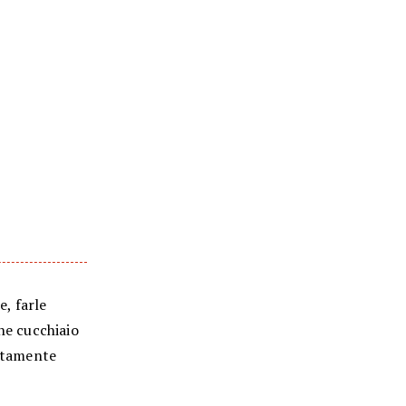
e, farle
he cucchiaio
entamente