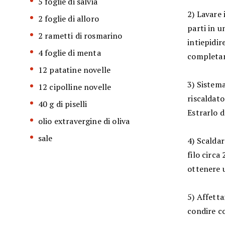
5 foglie di salvia
2) Lavare 
2 foglie di alloro
parti in u
2 rametti di rosmarino
intiepidir
4 foglie di menta
completam
12 patatine novelle
3) Sistema
12 cipolline novelle
riscaldato
40 g di piselli
Estrarlo d
olio extravergine di oliva
sale
4) Scaldar
filo circa
ottenere 
5) Affetta
condire c