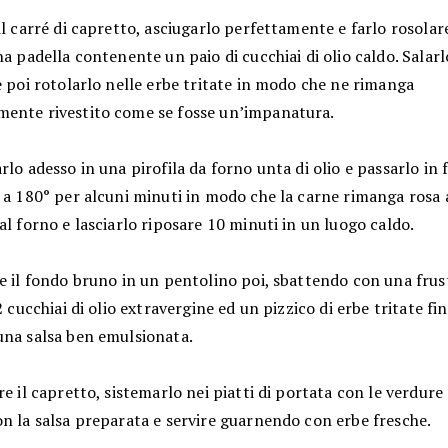
il carré di capretto, asciugarlo perfettamente e farlo rosolar
na padella contenente un paio di cucchiai di olio caldo. Salarlo
e poi rotolarlo nelle erbe tritate in modo che ne rimanga
ente rivestito come se fosse un’impanatura.
rlo adesso in una pirofila da forno unta di olio e passarlo in
 a 180° per alcuni minuti in modo che la carne rimanga rosa a
al forno e lasciarlo riposare 10 minuti in un luogo caldo.
e il fondo bruno in un pentolino poi, sbattendo con una frust
 2 cucchiai di olio extravergine ed un pizzico di erbe tritate fi
una salsa ben emulsionata.
re il capretto, sistemarlo nei piatti di portata con le verdure 
on la salsa preparata e servire guarnendo con erbe fresche.