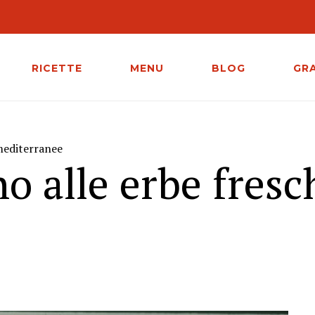
RICETTE
MENU
BLOG
GR
mediterranee
o alle erbe fresc