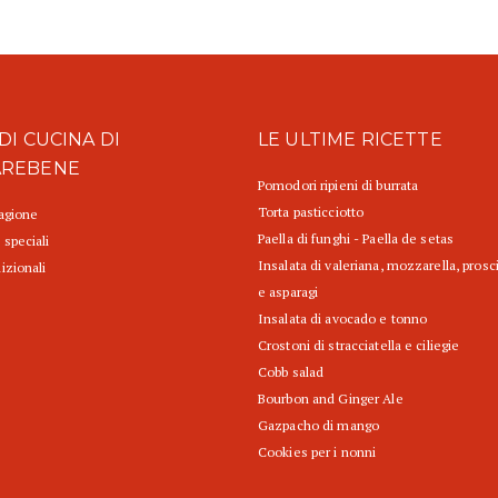
DI CUCINA DI
LE ULTIME RICETTE
AREBENE
Pomodori ripieni di burrata
Torta pasticciotto
tagione
Paella di funghi - Paella de setas
 speciali
Insalata di valeriana, mozzarella, prosc
izionali
e asparagi
Insalata di avocado e tonno
Crostoni di stracciatella e ciliegie
Cobb salad
Bourbon and Ginger Ale
Gazpacho di mango
Cookies per i nonni