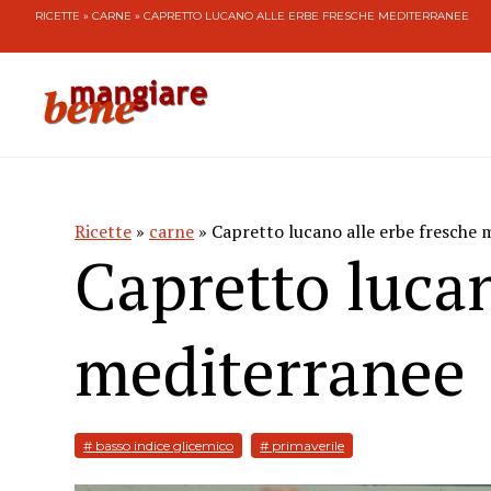
RICETTE
»
CARNE
» CAPRETTO LUCANO ALLE ERBE FRESCHE MEDITERRANEE
Ricette
»
carne
» Capretto lucano alle erbe fresche 
Capretto lucan
mediterranee
# basso indice glicemico
# primaverile