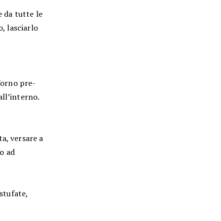
e da tutte le
, lasciarlo
 forno pre-
ll’interno.
a, versare a
no ad
stufate,