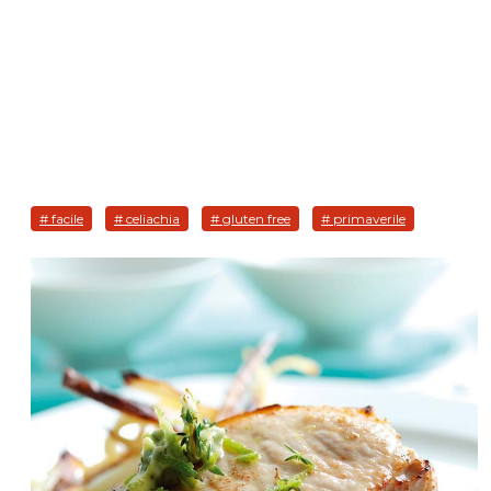
# facile
# celiachia
# gluten free
# primaverile