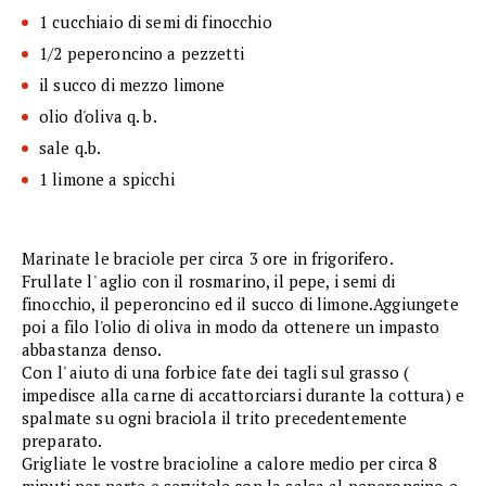
1 cucchiaio di semi di finocchio
1/2 peperoncino a pezzetti
il succo di mezzo limone
olio d'oliva q. b.
sale q.b.
1 limone a spicchi
Marinate le braciole per circa 3 ore in frigorifero.
Frullate l' aglio con il rosmarino, il pepe, i semi di
finocchio, il peperoncino ed il succo di limone.Aggiungete
poi a filo l'olio di oliva in modo da ottenere un impasto
abbastanza denso.
Con l' aiuto di una forbice fate dei tagli sul grasso (
impedisce alla carne di accattorciarsi durante la cottura) e
spalmate su ogni braciola il trito precedentemente
preparato.
Grigliate le vostre bracioline a calore medio per circa 8
minuti per parte e servitele con la salsa al peperoncino e