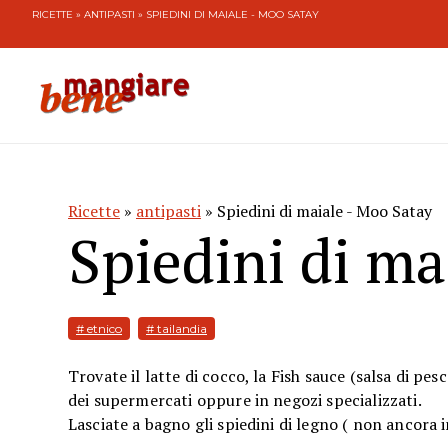
RICETTE
»
ANTIPASTI
» SPIEDINI DI MAIALE - MOO SATAY
Ricette
»
antipasti
» Spiedini di maiale - Moo Satay
Spiedini di ma
# etnico
# tailandia
Trovate il latte di cocco, la Fish sauce (salsa di pes
dei supermercati oppure in negozi specializzati.
Lasciate a bagno gli spiedini di legno ( non ancora 