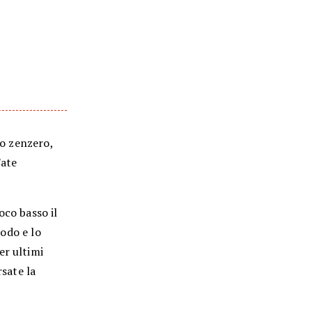
lo zenzero,
Fate
oco basso il
rodo e lo
er ultimi
rsate la