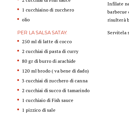
2 cucchiai di Fish sauce
Infilate n
1 cucchiaino di zucchero
barbecue o
olio
risulterà 
Servitela
PER LA SALSA SATAY:
250 ml di latte di cocco
2 cucchiai di pasta di curry
80 gr di burro di arachide
120 ml brodo ( va bene di dado)
3 cucchiai di zucchero di canna
2 cucchiai di succo di tamarindo
1 cucchiaio di Fish sauce
1 pizzico di sale