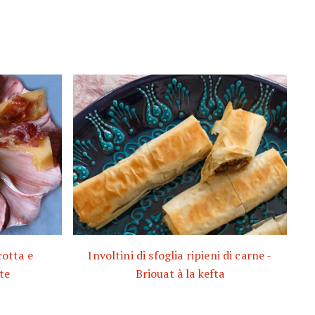
cotta e
Involtini di sfoglia ripieni di carne -
te
Briouat à la kefta