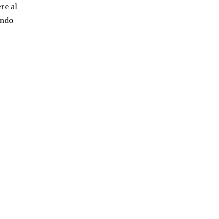
ere al
ando