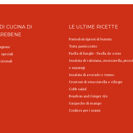
DI CUCINA DI
LE ULTIME RICETTE
AREBENE
Pomodori ripieni di burrata
Torta pasticciotto
tagione
Paella di funghi - Paella de setas
 speciali
Insalata di valeriana, mozzarella, prosc
izionali
e asparagi
Insalata di avocado e tonno
Crostoni di stracciatella e ciliegie
Cobb salad
Bourbon and Ginger Ale
Gazpacho di mango
Cookies per i nonni