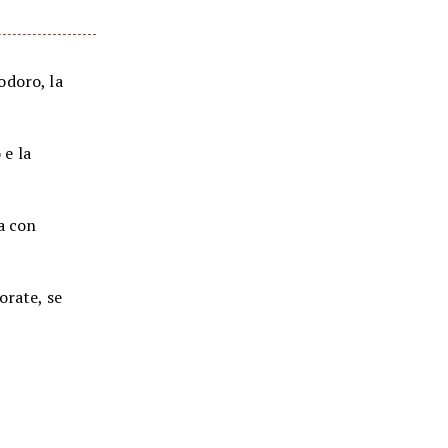
odoro, la
 e la
a con
orate, se