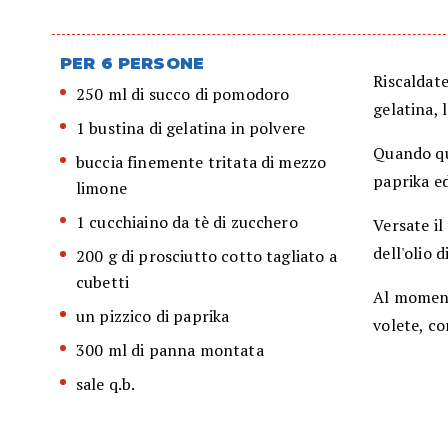
PER 6 PERSONE
Riscaldat
250 ml di succo di pomodoro
gelatina, l
1 bustina di gelatina in polvere
Quando qu
buccia finemente tritata di mezzo
paprika e
limone
1 cucchiaino da tè di zucchero
Versate il
dell'olio 
200 g di prosciutto cotto tagliato a
cubetti
Al momento
un pizzico di paprika
volete, co
300 ml di panna montata
sale q.b.