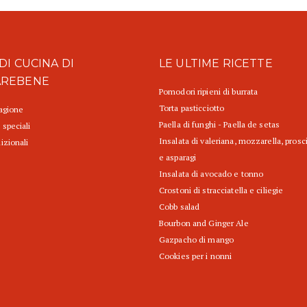
DI CUCINA DI
LE ULTIME RICETTE
AREBENE
Pomodori ripieni di burrata
Torta pasticciotto
tagione
Paella di funghi - Paella de setas
 speciali
Insalata di valeriana, mozzarella, prosc
izionali
e asparagi
Insalata di avocado e tonno
Crostoni di stracciatella e ciliegie
Cobb salad
Bourbon and Ginger Ale
Gazpacho di mango
Cookies per i nonni