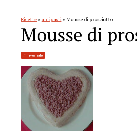
Ricette
»
antipasti
» Mousse di prosciutto
Mousse di pro
# invernale