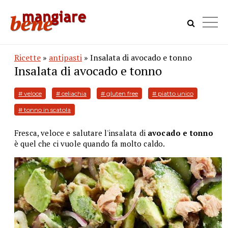
Ricette
»
antipasti
» Insalata di avocado e tonno
Insalata di avocado e tonno
# veloce
# celiachia
# gluten free
# piatto unico
# tonno in scatola
Fresca, veloce e salutare l'insalata di
avocado e tonno
è quel che ci vuole quando fa molto caldo.