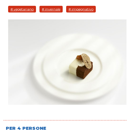
# vegetariano
# invernale
# impegnativo
PER 4 PERSONE