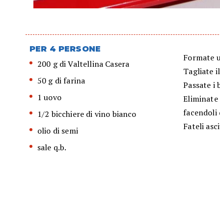
PER 4 PERSONE
Formate un
200 g di Valtellina Casera
Tagliate i
50 g di farina
Passate i 
1 uovo
Eliminate 
facendoli d
1/2 bicchiere di vino bianco
Fateli asci
olio di semi
sale q.b.