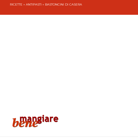
RICETTE
»
ANTIPASTI
» BASTONCINI DI CASERA