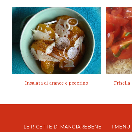
Insalata di arance e pecorino
Frisella
LE RICETTE DI MANGIAREBENE
I MENU 