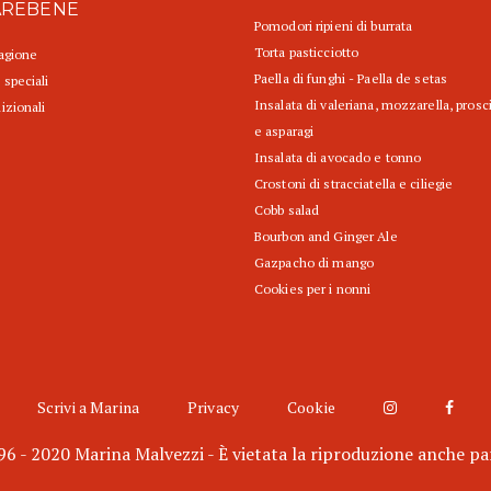
AREBENE
Pomodori ripieni di burrata
Torta pasticciotto
tagione
Paella di funghi - Paella de setas
 speciali
Insalata di valeriana, mozzarella, prosc
izionali
e asparagi
Insalata di avocado e tonno
Crostoni di stracciatella e ciliegie
Cobb salad
Bourbon and Ginger Ale
Gazpacho di mango
Cookies per i nonni
Scrivi a Marina
Privacy
Cookie
6 - 2020 Marina Malvezzi - È vietata la riproduzione anche pa