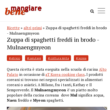
Ricette
»
altri primi
» Zuppa di spaghetti freddi in brodo
- Mulnaengmyeon
Zuppa di spaghetti freddi in brodo -
Mulnaengmyeon
# etnico
# salutare
# cottura lenta
# korea
Questa ricetta è stata eseguita nella scuola di cucina
Alto
Palato
in occasione di
aT
Korea cooking class
.
I prodotti
coreani si trovano nei negozi specializzati in alimentari
coreani o asiatici. A Milano, fra i tanti, Kathay e Il
Sempreverde. Il
Mulnaengmyeon
è' un piatto molto
popolare della cucina coreana dove
Mul
significa acqua,
Naen
freddo e
Myeon
spaghetti.