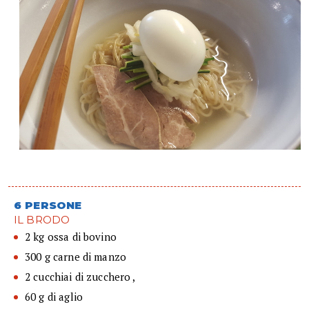
6 PERSONE
IL BRODO
2 kg ossa di bovino
300 g carne di manzo
2 cucchiai di zucchero ,
60 g di aglio