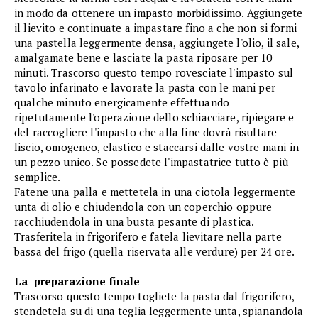
in modo da ottenere un impasto morbidissimo. Aggiungete
il lievito e continuate a impastare fino a che non si formi
una pastella leggermente densa, aggiungete l'olio, il sale,
amalgamate bene e lasciate la pasta riposare per 10
minuti. Trascorso questo tempo rovesciate l'impasto sul
tavolo infarinato e lavorate la pasta con le mani per
qualche minuto energicamente effettuando
ripetutamente l'operazione dello schiacciare, ripiegare e
del raccogliere l'impasto che alla fine dovrà risultare
liscio, omogeneo, elastico e staccarsi dalle vostre mani in
un pezzo unico. Se possedete l'impastatrice tutto è più
semplice.
Fatene una palla e mettetela in una ciotola leggermente
unta di olio e chiudendola con un coperchio oppure
racchiudendola in una busta pesante di plastica.
Trasferitela in frigorifero e fatela lievitare nella parte
bassa del frigo (quella riservata alle verdure) per 24 ore.
La preparazione finale
Trascorso questo tempo togliete la pasta dal frigorifero,
stendetela su di una teglia leggermente unta, spianandola