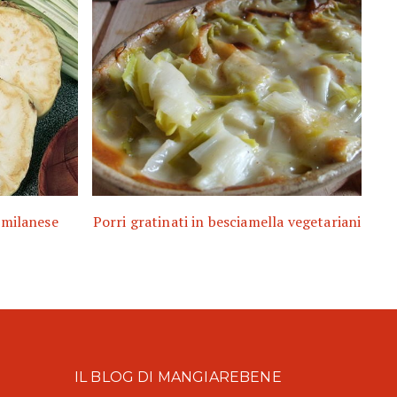
 milanese
Porri gratinati in besciamella vegetariani
IL BLOG DI MANGIAREBENE