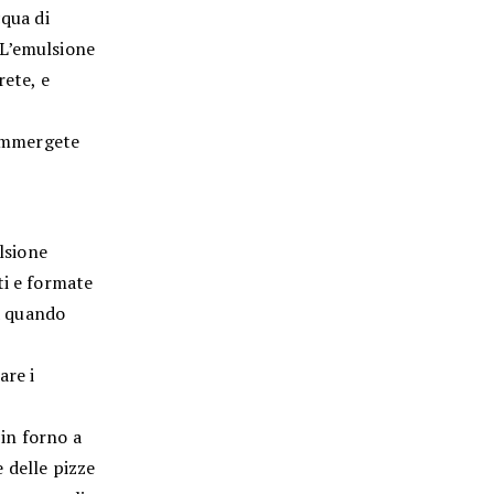
cqua di
 L’emulsione
rete, e
 immergete
ulsione
ti e formate
 a quando
are i
 in forno a
 delle pizze