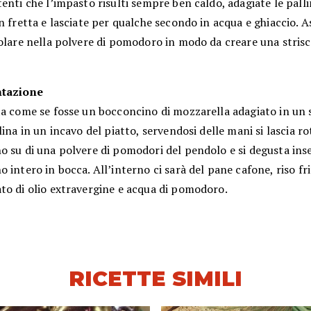
enti che l’impasto risulti sempre ben caldo, adagiate le palli
n fretta e lasciate per qualche secondo in acqua e ghiaccio. A
olare nella polvere di pomodoro in modo da creare una strisc
ntazione
a come se fosse un bocconcino di mozzarella adagiato in un s
lina in un incavo del piatto, servendosi delle mani si lascia rot
o su di una polvere di pomodori del pendolo e si degusta ins
 intero in bocca. All’interno ci sarà del pane cafone, riso fri
to di olio extravergine e acqua di pomodoro.
RICETTE SIMILI