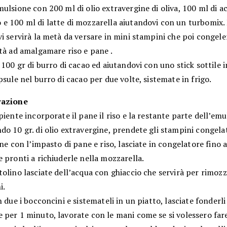
ulsione con 200 ml di olio extravergine di oliva, 100 ml di a
e 100 ml di latte di mozzarella aiutandovi con un turbomix.
i servirà la metà da versare in mini stampini che poi congele
tà ad amalgamare riso e pane .
 100 gr di burro di cacao ed aiutandovi con uno stick sottile
psule nel burro di cacao per due volte, sistemate in frigo.
razione
piente incorporate il pane il riso e la restante parte dell’em
o 10 gr. di olio extravergine, prendete gli stampini congela
ine con l’impasto di pane e riso, lasciate in congelatore fino
 pronti a richiuderle nella mozzarella.
olino lasciate dell’acqua con ghiaccio che servirà per rimozz
i.
n due i bocconcini e sistemateli in un piatto, lasciate fonderli
per 1 minuto, lavorate con le mani come se si volessero fare