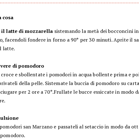
a cosa
e
il latte di mozzarella
sistemando la metà dei bocconcini in
, facendoli fondere in forno a 90° per 30 minuti. Aprite il s
l latte.
lvere di pomodoro
 croce e sbollentate i pomodori in acqua bollente prima e poi
privateli della pelle. Sistemate la buccia di pomodoro su cart
sciugare per 2 ore a 70°.Frullate le bucce essiccate in modo d
re.
mulsione
i pomodori san Marzano e passateli al setaccio in modo da ot
i pomodoro.