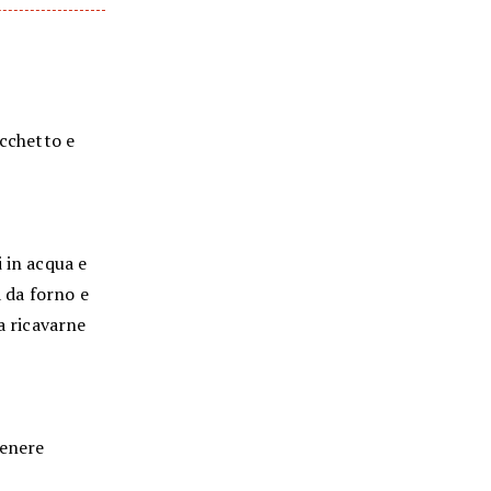
acchetto e
 in acqua e
a da forno e
a ricavarne
tenere