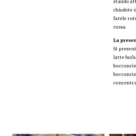
stando att
chiudete i
fatele rot
rossa.
La prese
Si present
latte bufa
bocconcin
bocconcino
concentra