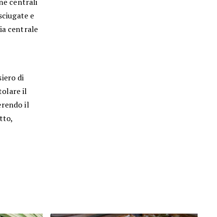
ne centrali
sciugate e
ia centrale
iero di
olare il
erendo il
tto,