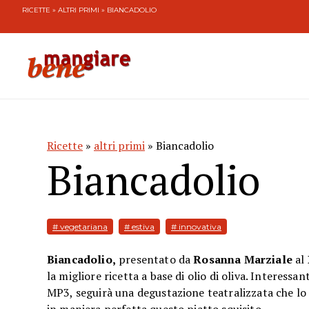
RICETTE
»
ALTRI PRIMI
» BIANCADOLIO
Ricette
»
altri primi
» Biancadolio
Biancadolio
# vegetariana
# estiva
# innovativa
Biancadolio,
presentato da
Rosanna Marziale
al 
la migliore ricetta a base di olio di oliva. Interess
MP3, seguirà una degustazione teatralizzata che lo g