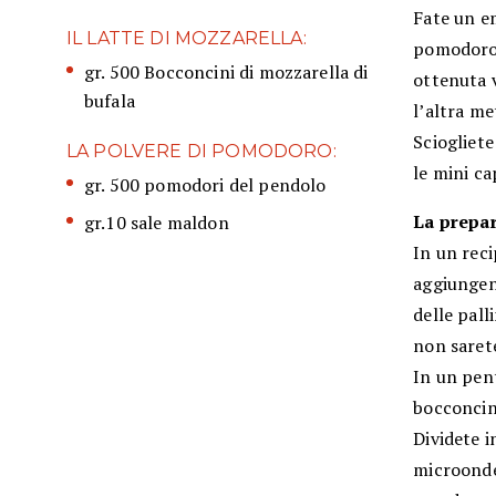
Fate un em
IL LATTE DI MOZZARELLA:
pomodoro 
gr. 500 Bocconcini di mozzarella di
ottenuta v
bufala
l’altra me
Sciogliete
LA POLVERE DI POMODORO:
le mini ca
gr. 500 pomodori del pendolo
La prepa
gr.10 sale maldon
In un reci
aggiungend
delle pall
non sarete
In un pent
bocconcin
Dividete i
microonde 