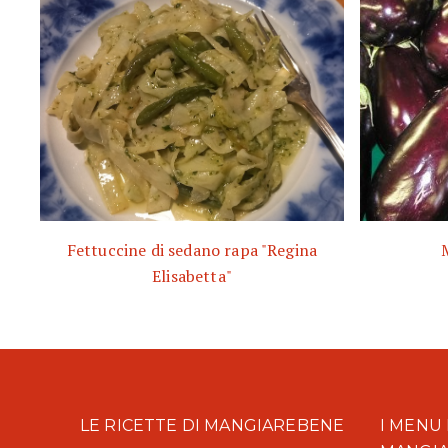
Fettuccine di sedano rapa "Regina
Elisabetta"
LE RICETTE DI MANGIAREBENE
I MENU 