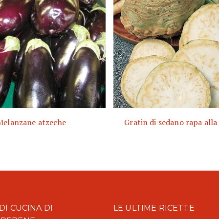
Melanzane atzeche
Gratin di sedano rapa alla
DI CUCINA DI
LE ULTIME RICETTE