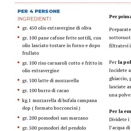
PER 4 PERSONE
Per prim
INGREDIENTI:
gr. 450 olio extravergine di oliva
Preparat
sottovuoto
gr. 100 pane cafone fette sottili, con
olio lasciato tostare in forno e dopo
filtratevi i
frullato
Per
la po
gr. 100 riso carnaroli cotto e fritto in
Incidete a
olio extravergine
ghiaccio, 
gr. 100 latte di mozzarella
lasciate a
gr. 100 burro di cacao
una polve
kg.1 mozzarella di bufala campana
dop ( formato bocconcini )
Per la e
gr. 200 pomodori san marzano
Dividete 
l’acqua d
gr. 500 pomodori del pendolo