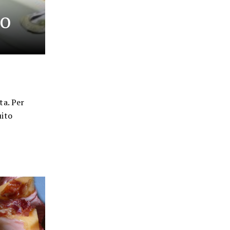
vo
ta. Per
uito