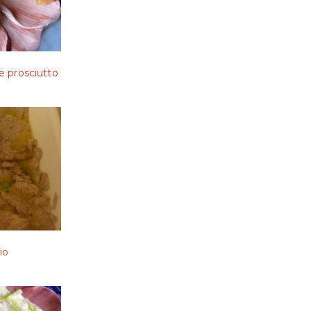
e prosciutto
io