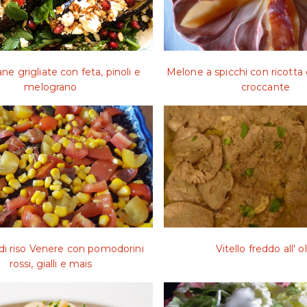
e grigliate con feta, pinoli e
Melone a spicchi con ricotta 
melograno
croccante
 di riso Venere con pomodorini
Vitello freddo all' ol
rossi, gialli e mais