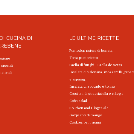
DI CUCINA DI
LE ULTIME RICETTE
AREBENE
Pomodori ripieni di burrata
Torta pasticciotto
tagione
Paella di funghi - Paella de setas
 speciali
Insalata di valeriana, mozzarella, prosc
izionali
e asparagi
Insalata di avocado e tonno
Crostoni di stracciatella e ciliegie
Cobb salad
Bourbon and Ginger Ale
Gazpacho di mango
Cookies per i nonni