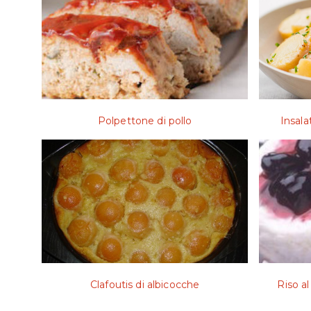
Polpettone di pollo
Insala
Clafoutis di albicocche
Riso al