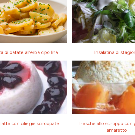
ta di patate all'erba cipollina
Insalatina di stagi
 latte con ciliegie sciroppate
Pesche allo sciroppo con g
amaretto