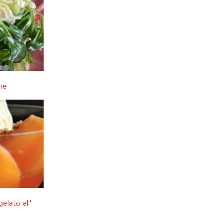
one
elato all'