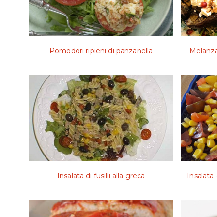
Pomodori ripieni di panzanella
Melanzan
Insalata di fusilli alla greca
Insalata