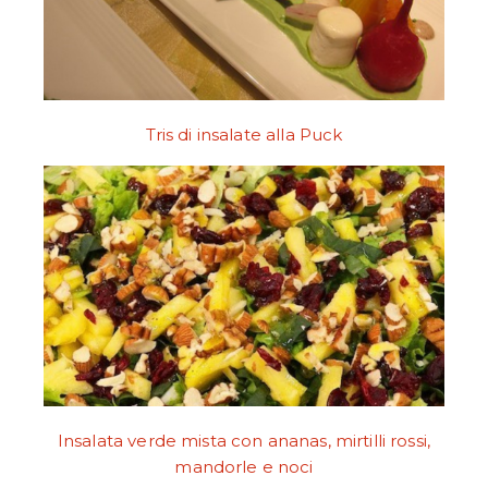
Tris di insalate alla Puck
Insalata verde mista con ananas, mirtilli rossi,
mandorle e noci