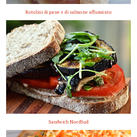
Rotolini di pane e di salmone affumicato
Sandwich NordSud