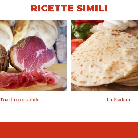
RICETTE SIMILI
Toast irresistibile
La Piadina