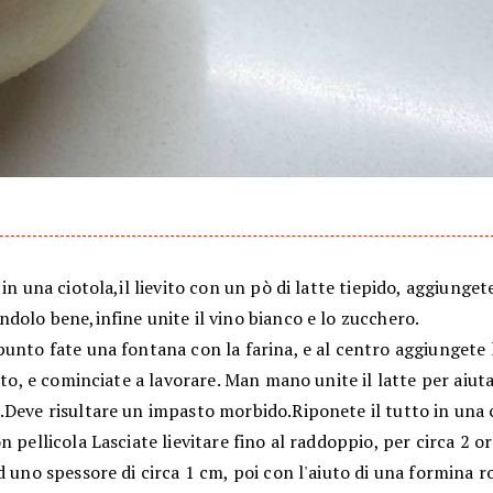
 in una ciotola,il lievito con un pò di latte tiepido, aggiunget
dolo bene,infine unite il vino bianco e lo zucchero.
unto fate una fontana con la farina, e al centro aggiungete 
vito, e cominciate a lavorare. Man mano unite il latte per aiuta
Deve risultare un impasto morbido.Riponete il tutto in una c
n pellicola Lasciate lievitare fino al raddoppio, per circa 2 
d uno spessore di circa 1 cm, poi con l'aiuto di una formina r