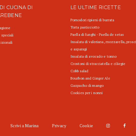
DI CUCINA DI
LE ULTIME RICETTE
AREBENE
Pomodori ripieni di burrata
Torta pasticciotto
tagione
Paella di funghi - Paella de setas
 speciali
Insalata di valeriana, mozzarella, prosc
izionali
e asparagi
Insalata di avocado e tonno
Crostoni di stracciatella e ciliegie
Cobb salad
Bourbon and Ginger Ale
Gazpacho di mango
Cookies per i nonni
Scrivi a Marina
Privacy
Cookie