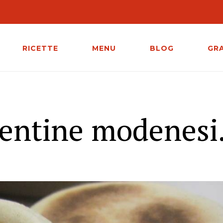
RICETTE
MENU
BLOG
GR
centine modenesi