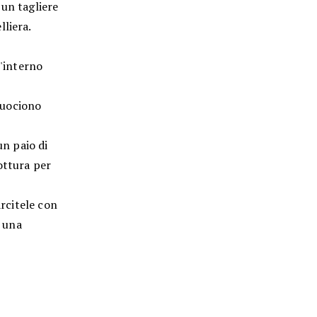
 un tagliere
liera.
l'interno
è
 cuociono
un paio di
ottura per
arcitele con
e una