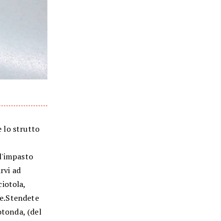
e lo strutto
l'impasto
rvi ad
iotola,
ore.Stendete
otonda, (del