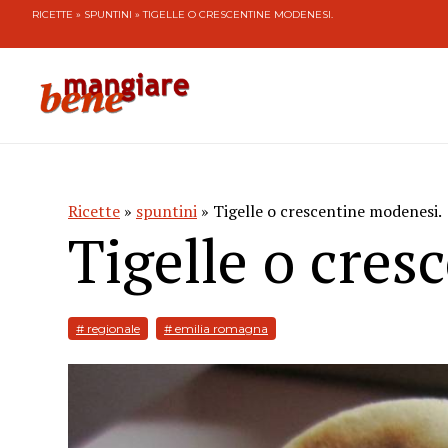
RICETTE
»
SPUNTINI
» TIGELLE O CRESCENTINE MODENESI.
Ricette
»
spuntini
» Tigelle o crescentine modenesi.
Tigelle o cres
# regionale
# emilia romagna