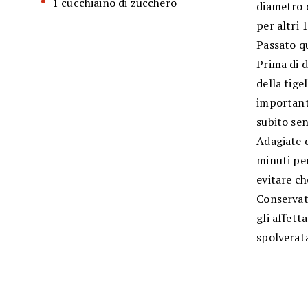
1 cucchiaino di zucchero
diametro d
per altri 
Passato q
Prima di d
della tige
importante
subito sen
Adagiate q
minuti per
evitare ch
Conservate
gli affett
spolverat