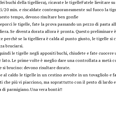
ei buchi della tigelliera), ricavate le tigelleFatele lievitare su
15/20 min. e riscaldate contemporaneamente sul fuoco la tigel
uesto tempo, devono risultare ben gonfie
eporci le tigelle, fate la prova passando un pezzo di pasta al
lliera. Se diventa dorata allora è pronta. Questo preliminare 
 perchè se la tigelliera è calda al punto giusto, le tigelle si
za bruciarsi.
uindi le tigelle negli appositi buchi, chiudete e fate cuocere 
 lato. Le prime volte è meglio dare una controllata a metà c
e si brucino: devono risultare dorate.
 al caldo le tigelle in un cestino avvolte in un tovagliolo e f
ati che più vi piacciono, ma soprattutto con il pesto di lardo 
a di parmigiano. Una vera bontà!!