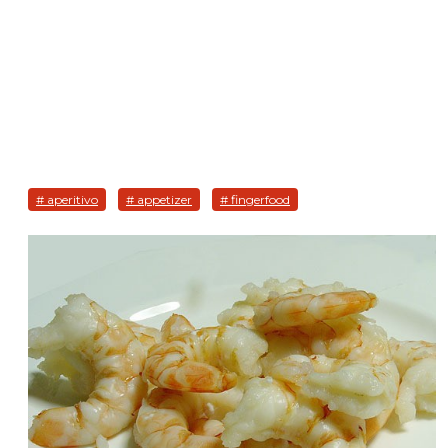
# aperitivo
# appetizer
# fingerfood