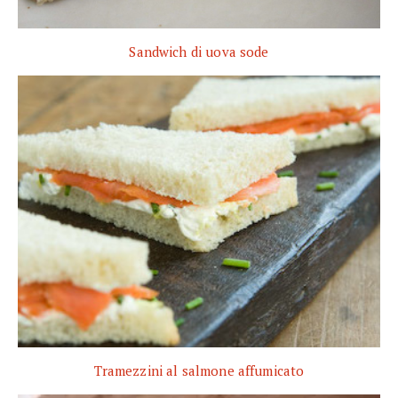
Sandwich di uova sode
Tramezzini al salmone affumicato