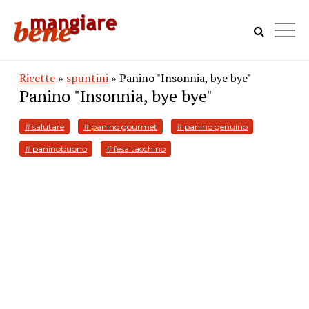
Ricette
»
spuntini
» Panino "Insonnia, bye bye"
Panino "Insonnia, bye bye"
# salutare
# panino gourmet
# panino genuino
# paninobuono
# fesa tacchino