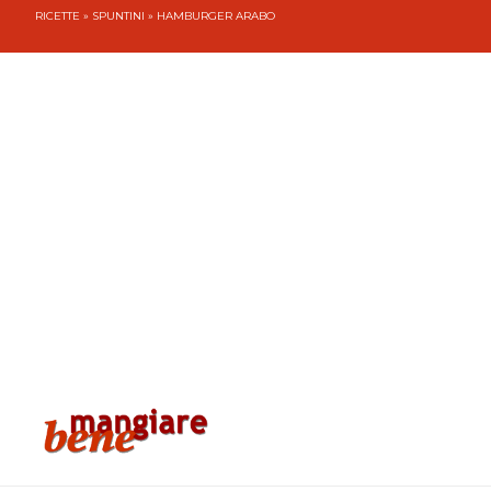
RICETTE
»
SPUNTINI
» HAMBURGER ARABO