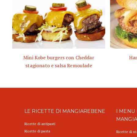
Mini Kobe burgers con Cheddar
Ham
stagionato e salsa Remoulade
LE RICETTE DI MANGIAREBENE
I MENU 
MANGI
Ricette di antipasti
Ricette di pasta
Ricette di s