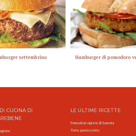
burger settembrino
Hamburger di pomodoro ve
DI CUCINA DI
LE ULTIME RICETTE
AREBENE
Pomodori ripieni di burrata
Torta pasticciotto
tagione