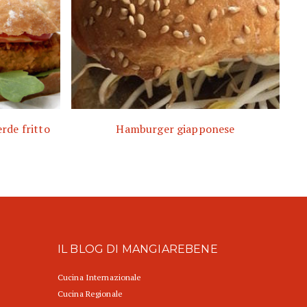
rde fritto
Hamburger giapponese
IL BLOG DI MANGIAREBENE
Cucina Internazionale
Cucina Regionale