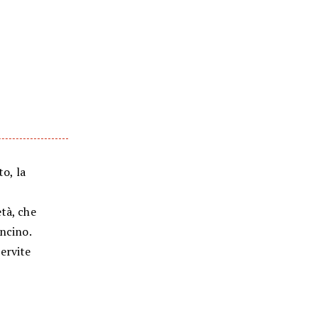
to, la
tà, che
oncino.
ervite