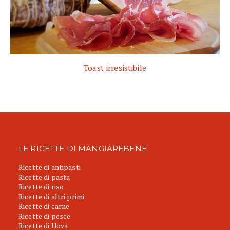
Toast irresistibile
LE RICETTE DI MANGIAREBENE
Ricette di antipasti
Ricette di pasta
Ricette di riso
Ricette di altri primi
Ricette di carne
Ricette di pesce
Ricette di Uova