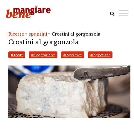
Ricette
»
spuntini
» Crostini al gorgonzola
Crostini al gorgonzola
# facile
# vegetariano
# aperitivo
# appetizer