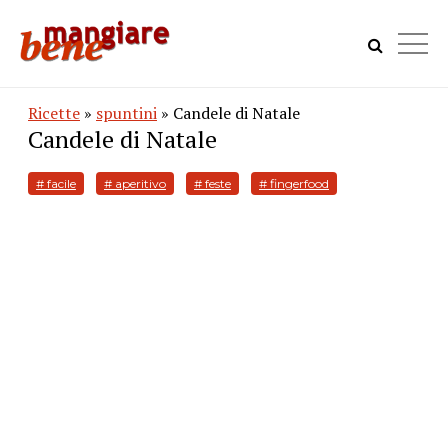
Ricette
»
spuntini
» Candele di Natale
Candele di Natale
# facile
# aperitivo
# feste
# fingerfood