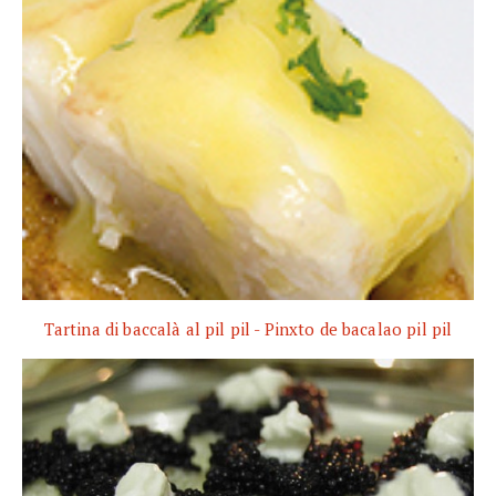
Tartina di baccalà al pil pil - Pinxto de bacalao pil pil