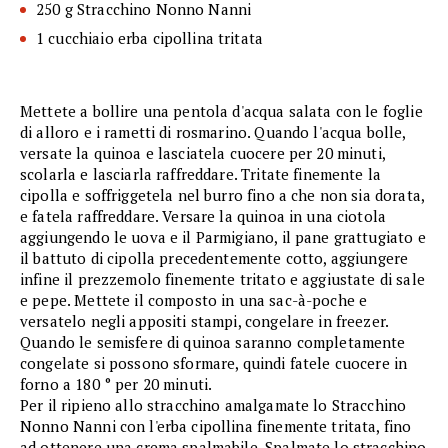
250 g Stracchino Nonno Nanni
1 cucchiaio erba cipollina tritata
Mettete a bollire una pentola d'acqua salata con le foglie
di alloro e i rametti di rosmarino. Quando l'acqua bolle,
versate la quinoa e lasciatela cuocere per 20 minuti,
scolarla e lasciarla raffreddare. Tritate finemente la
cipolla e soffriggetela nel burro fino a che non sia dorata,
e fatela raffreddare. Versare la quinoa in una ciotola
aggiungendo le uova e il Parmigiano, il pane grattugiato e
il battuto di cipolla precedentemente cotto, aggiungere
infine il prezzemolo finemente tritato e aggiustate di sale
e pepe. Mettete il composto in una sac-à-poche e
versatelo negli appositi stampi, congelare in freezer.
Quando le semisfere di quinoa saranno completamente
congelate si possono sformare, quindi fatele cuocere in
forno a 180 ° per 20 minuti.
Per il ripieno allo stracchino amalgamate lo Stracchino
Nonno Nanni con l'erba cipollina finemente tritata, fino
ad ottenere una crema spalmabile. Spalmate lo stracchino