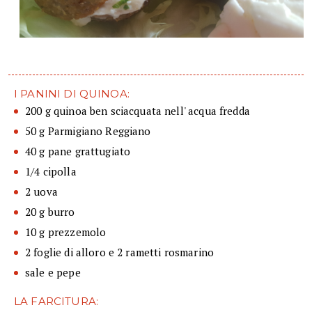
I PANINI DI QUINOA:
200 g quinoa ben sciacquata nell' acqua fredda
50 g Parmigiano Reggiano
40 g pane grattugiato
1/4 cipolla
2 uova
20 g burro
10 g prezzemolo
2 foglie di alloro e 2 rametti rosmarino
sale e pepe
LA FARCITURA: