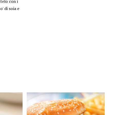
telo con i
' di soia e