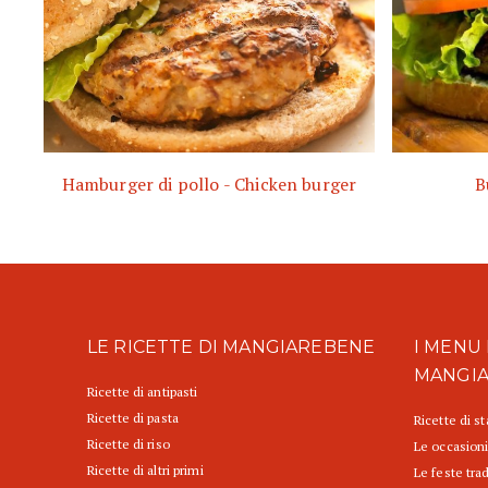
Hamburger di pollo - Chicken burger
B
LE RICETTE DI MANGIAREBENE
I MENU 
MANGI
Ricette di antipasti
Ricette di pasta
Ricette di s
Ricette di riso
Le occasioni
Ricette di altri primi
Le feste trad