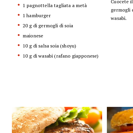
Cuocete il
1 pagnottella tagliata a metà
germogli d
1 hamburger
wasabi.
20 g di germogli di soia
maionese
10 g di salsa soia (shoyu)
10 g di wasabi (rafano giapponese)