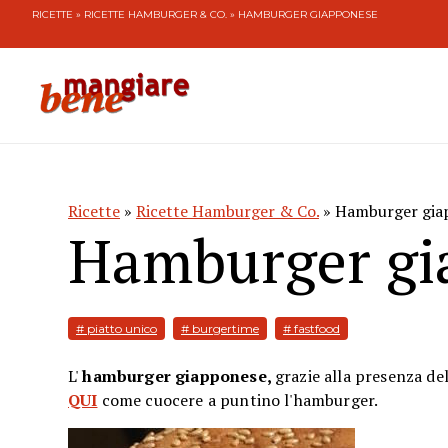
RICETTE
»
RICETTE HAMBURGER & CO.
» HAMBURGER GIAPPONESE
Ricette
»
Ricette Hamburger & Co.
» Hamburger gia
Hamburger gi
# piatto unico
# burgertime
# fastfood
L'
hamburger giapponese,
grazie alla presenza del
QUI
come cuocere a puntino l'hamburger.