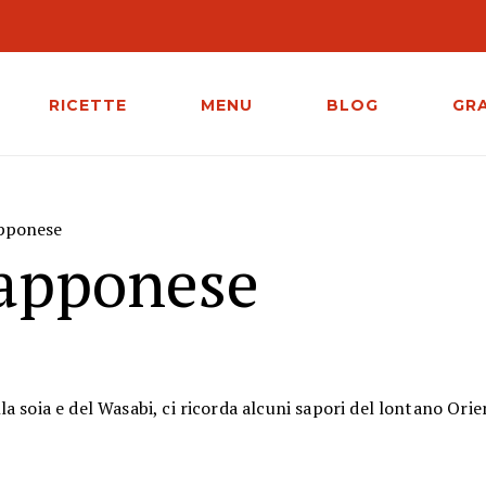
RICETTE
MENU
BLOG
GR
pponese
apponese
la soia e del Wasabi, ci ricorda alcuni sapori del lontano Orie