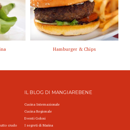
ina
Hamburger & Chips
IL BLOG DI MANGIAREBENE
Cucina Internazionale
Cucina Regionale
Eventi Golosi
iutto crudo
I segreti di Marina