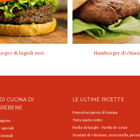
urger di fagioli neri
Hamburger di chian
DI CUCINA DI
LE ULTIME RICETTE
AREBENE
Pomodori ripieni di burrata
Torta pasticciotto
tagione
Paella di funghi - Paella de setas
 speciali
Insalata di valeriana, mozzarella, prosc
izionali