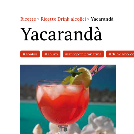
Ricette
»
Ricette Drink alcolici
» Yacarandà
Yacarandà
# shaker
# rhum
# sciroppo granatina
# drink alcolic