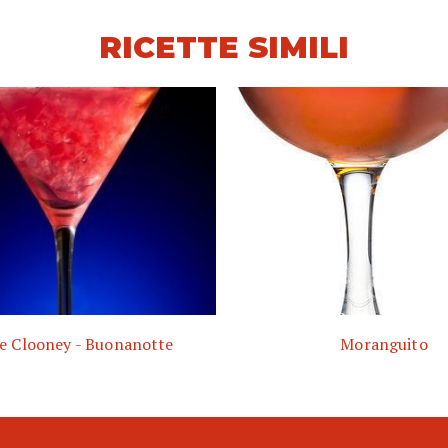
RICETTE SIMILI
e Clooney - Buonanotte
Moranguito