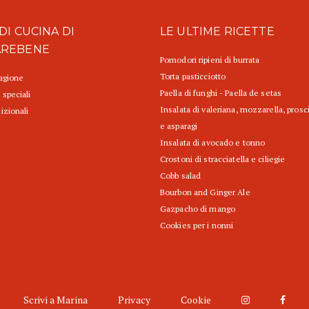
DI CUCINA DI
LE ULTIME RICETTE
AREBENE
Pomodori ripieni di burrata
Torta pasticciotto
tagione
Paella di funghi - Paella de setas
 speciali
Insalata di valeriana, mozzarella, prosc
izionali
e asparagi
Insalata di avocado e tonno
Crostoni di stracciatella e ciliegie
Cobb salad
Bourbon and Ginger Ale
Gazpacho di mango
Cookies per i nonni
Scrivi a Marina
Privacy
Cookie