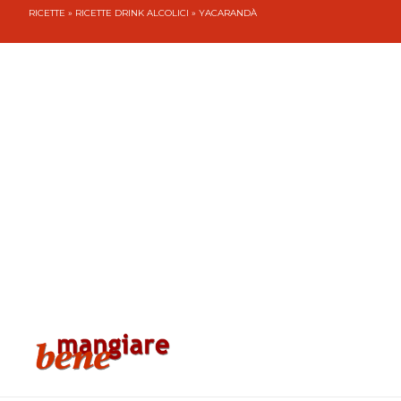
RICETTE
»
RICETTE DRINK ALCOLICI
» YACARANDÀ