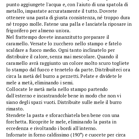
punto aggiungete l'acqua e, con l'aiuto di una spatola di
metallo, impastate accuratamente il tutto. Dovrete
ottenere una pasta di giusta consistenza, né troppo dura
né troppo molle. Fatene una palla e lasciatela riposare in
frigorifero per almeno un'ora.
Nel frattempo dovete innanzitutto preparare il
caramello. Versate lo zucchero nello stampo e fatelo
scaldare a fuoco medio. Ogni tanto inclinatelo per
distribuire il calore, senza mai mescolare. Quando il
caramello avrà raggiunto un colore molto scuro togliete
lo stampo dal fuoco e tenetelo da parte. Distribuiteci ora
circa la metà del burro a pezzetti. Pelate e dividete le
mele a metà, eliminando i semi.
Collocate le metà mela nello stampo partendo
dall'esterno e incastrandole bene in modo che non vi
siano degli spazi vuoti. Distribuite sulle mele il burro
rimasto.
Stendete la pasta e sforacchiatela ben bene con una
forchetta. Ricoprite le mele, eliminando la pasta in
eccedenza e rivoltando i bordi all'interno.
Infornate in forno caldissimo (190°) e cuocete per circa