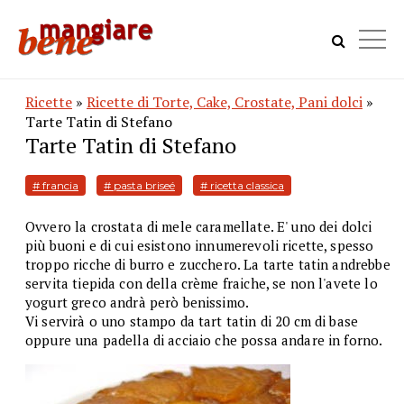
Ricette
»
Ricette di Torte, Cake, Crostate, Pani dolci
»
Tarte Tatin di Stefano
Tarte Tatin di Stefano
# francia
# pasta briseé
# ricetta classica
Ovvero la crostata di mele caramellate. E' uno dei dolci
più buoni e di cui esistono innumerevoli ricette, spesso
troppo ricche di burro e zucchero. La tarte tatin andrebbe
servita tiepida con della crème fraiche, se non l'avete lo
yogurt greco andrà però benissimo.
Vi servirà o uno stampo da tart tatin di 20 cm di base
oppure una padella di acciaio che possa andare in forno.