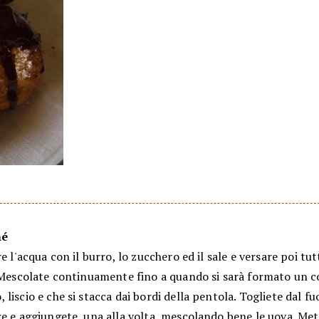
né
re l'acqua con il burro, lo zucchero ed il sale e versare poi tu
. Mescolate continuamente fino a quando si sarà formato un
liscio e che si stacca dai bordi della pentola. Togliete dal fu
e e aggiungete, una alla volta, mescolando bene le uova. Met