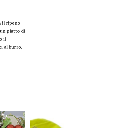
n il ripeno
 un piatto di
 il
i al burro.