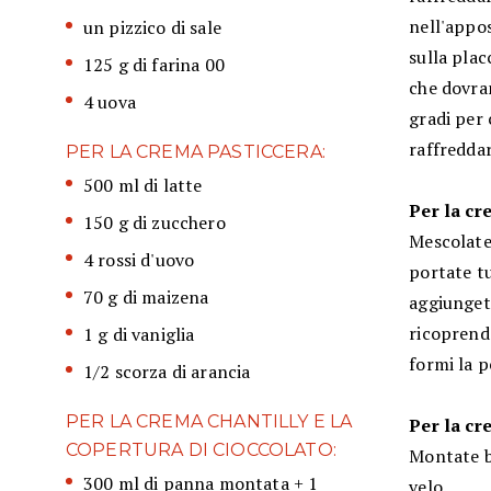
nell'appos
un pizzico di sale
sulla pla
125 g di farina 00
che dovran
4 uova
gradi per 
raffreddar
PER LA CREMA PASTICCERA:
500 ml di latte
Per la cr
150 g di zucchero
Mescolate 
4 rossi d'uovo
portate t
70 g di maizena
aggiungete
ricoprend
1 g di vaniglia
formi la p
1/2 scorza di arancia
PER LA CREMA CHANTILLY E LA
Per la cr
COPERTURA DI CIOCCOLATO:
Montate b
300 ml di panna montata + 1
velo.