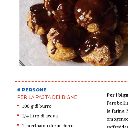
6 PERSONE
Per i big
PER LA PASTA DEI BIGNÉ:
Fare bolli
100 g di burro
la farina
1/4 litro di acqua
omogeneo, 
1 cucchiaino di zucchero
raffreddar