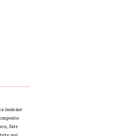
tta insieme
 composto
oco, fate
tete poi