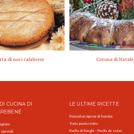
rta di noci calabrese
Corona di Natale
DI CUCINA DI
LE ULTIME RICETTE
AREBENE
Pomodori ripieni di burrata
Torta pasticciotto
tagione
Paella di funghi - Paella de setas
 speciali