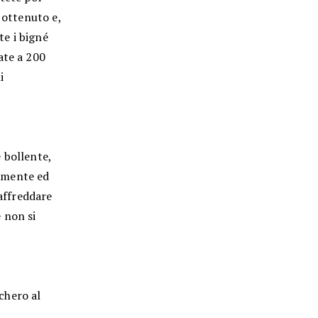
 ottenuto e,
e i bigné
ate a 200
i
 bollente,
amente ed
raffreddare
 non si
chero al