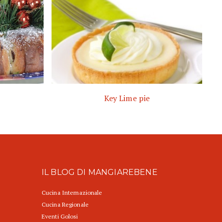
Key Lime pie
IL BLOG DI MANGIAREBENE
Cucina Internazionale
Cucina Regionale
Eventi Golosi