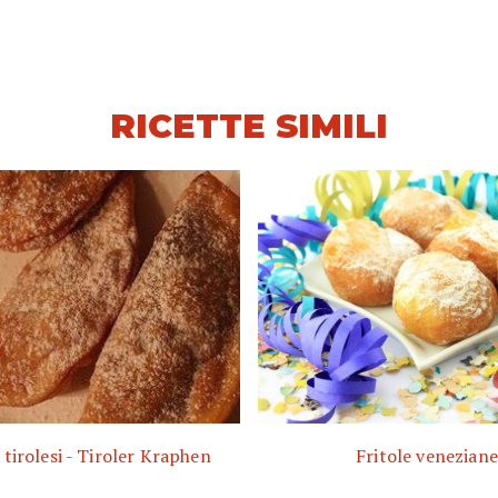
RICETTE SIMILI
tirolesi - Tiroler Kraphen
Fritole veneziane