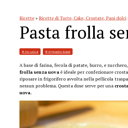
Ricette
»
Ricette di Torte, Cake, Crostate, Pani dolci
Pasta frolla s
# no uova
# impasto base
A base di farina, fecola di patate, burro, e zucchero
frolla senza uova
è ideale per confezionare crosta
riposare in frigorifero avvolta nella pellicola tra
nessun problema. Questa dose serve per una
crost
uova
.