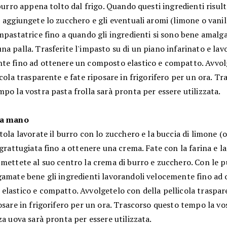
 burro appena tolto dal frigo. Quando questi ingredienti risu
 aggiungete lo zucchero e gli eventuali aromi (limone o vanill
mpastatrice fino a quando gli ingredienti si sono bene amalg
a palla. Trasferite l'impasto su di un piano infarinato e lav
te fino ad ottenere un composto elastico e compatto. Avvol
icola trasparente e fate riposare in frigorifero per un ora. Tr
po la vostra pasta frolla sarà pronta per essere utilizzata.
 a mano
tola lavorate il burro con lo zucchero e la buccia di limone (o
 grattugiata fino a ottenere una crema. Fate con la farina e l
mettete al suo centro la crema di burro e zucchero. Con le p
gamate bene gli ingredienti lavorandoli velocemente fino ad
elastico e compatto. Avvolgetelo con della pellicola traspar
osare in frigorifero per un ora. Trascorso questo tempo la vo
za uova sarà pronta per essere utilizzata.