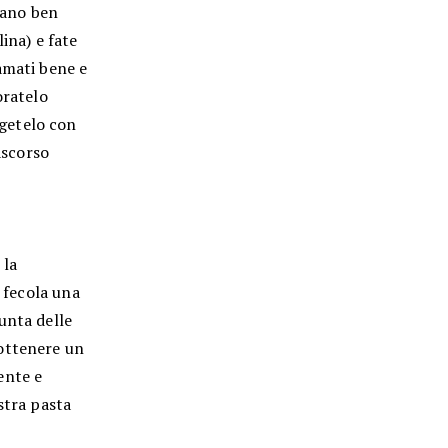
ltano ben
ina) e fate
amati bene e
oratelo
getelo con
ascorso
 la
a fecola una
unta delle
 ottenere un
ente e
stra pasta