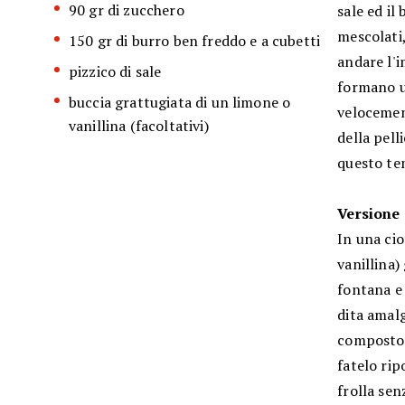
90 gr di zucchero
sale ed il
mescolati,
150 gr di burro ben freddo e a cubetti
andare l'i
pizzico di sale
formano un
buccia grattugiata di un limone o
velocemen
vanillina (facoltativi)
della pell
questo tem
Versione
In una cio
vanillina)
fontana e 
dita amal
composto 
fatelo rip
frolla sen