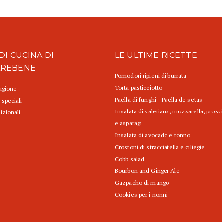
DI CUCINA DI
LE ULTIME RICETTE
AREBENE
Pomodori ripieni di burrata
Torta pasticciotto
tagione
Paella di funghi - Paella de setas
 speciali
Insalata di valeriana, mozzarella, prosc
izionali
e asparagi
Insalata di avocado e tonno
Crostoni di stracciatella e ciliegie
Cobb salad
Bourbon and Ginger Ale
Gazpacho di mango
Cookies per i nonni