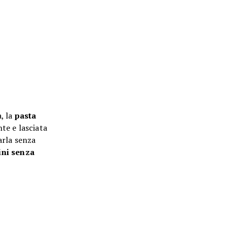
a, la
pasta
te e lasciata
arla senza
lini senza