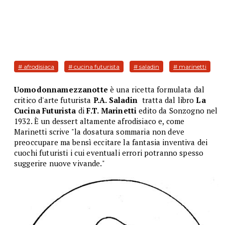
# afrodisiaca
# cucina futurista
# saladin
# marinetti
Uomodonnamezzanotte
è
una
ricetta formulata dal
critico d'arte futurista
P.A. Saladin
tratta dal libro
La
Cucina Futurista
di
F.T. Marinetti
edito da Sonzogno nel
1932. È un dessert altamente afrodisiaco e, come
Marinetti scrive "la dosatura sommaria non deve
preoccupare ma bensì eccitare la fantasia inventiva dei
cuochi futuristi i cui eventuali errori potranno spesso
suggerire nuove vivande."