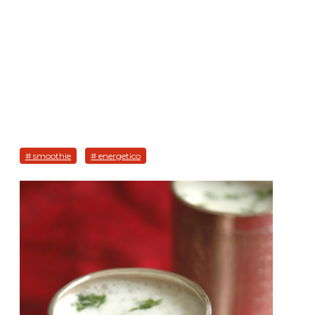
# smoothie
# energetico