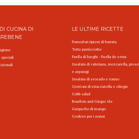
DI CUCINA DI
LE ULTIME RICETTE
AREBENE
Pomodori ripieni di burrata
Torta pasticciotto
tagione
Paella di funghi - Paella de setas
 speciali
Insalata di valeriana, mozzarella, prosc
izionali
e asparagi
Insalata di avocado e tonno
Crostoni di stracciatella e ciliegie
Cobb salad
Bourbon and Ginger Ale
Gazpacho di mango
Cookies per i nonni