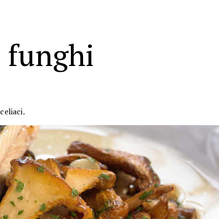
e funghi
celiaci.