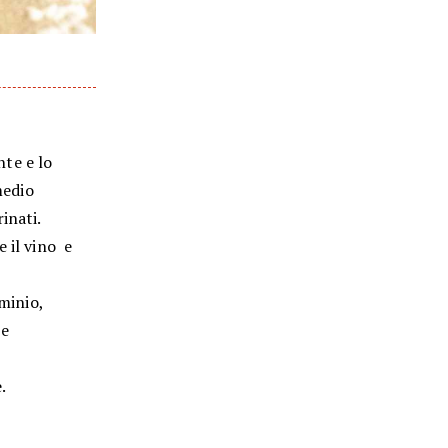
te e lo
medio
inati.
 il vino e
uminio,
se
.