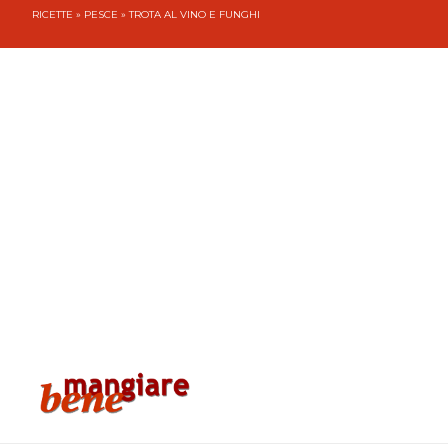
RICETTE
»
PESCE
» TROTA AL VINO E FUNGHI