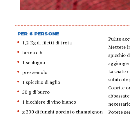
PER 6 PERSONE
Pulite acc
1,2 Kg di filetti di trota
Mettete i
farina q.b
spicchio d
1 scalogno
aggiungend
Lasciate c
prezzemolo
subito dop
1 spicchio di aglio
Coprite or
50 g di burro
abbassate
1 bicchiere di vino bianco
necessario
g 200 di funghi porcini o champignon
Potete ser