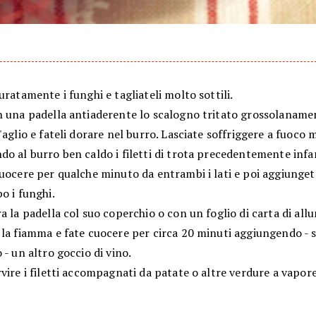
uratamente i funghi e tagliateli molto sottili.
n una padella antiaderente lo scalogno tritato grossolanamen
'aglio e fateli dorare nel burro. Lasciate soffriggere a fuoco 
o al burro ben caldo i filetti di trota precedentemente infar
uocere per qualche minuto da entrambi i lati e poi aggiungete
o i funghi.
a la padella col suo coperchio o con un foglio di carta di all
 la fiamma e fate cuocere per circa 20 minuti aggiungendo - 
 - un altro goccio di vino.
vire i filetti accompagnati da patate o altre verdure a vapore