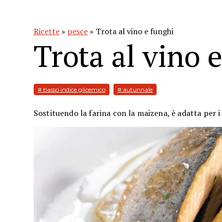
Ricette
»
pesce
» Trota al vino e funghi
Trota al vino 
# basso indice glicemico
# autunnale
Sostituendo la farina con la maizena, è adatta per i 