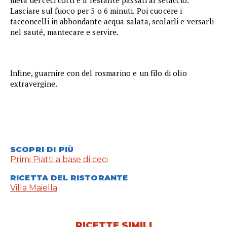
metà dei ceci cotti e il restante passati al setaccio.
Lasciare sul fuoco per 5 o 6 minuti. Poi cuocere i
tacconcelli in abbondante acqua salata, scolarli e versarli
nel sauté, mantecare e servire.
Infine, guarnire con del rosmarino e un filo di olio
extravergine.
SCOPRI DI PIÙ
Primi Piatti a base di ceci
RICETTA DEL RISTORANTE
Villa Maiella
RICETTE SIMILI