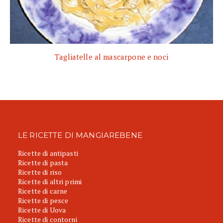
Tagliatelle al mascarpone e noci
LE RICETTE DI MANGIAREBENE
Ricette di antipasti
Ricette di pasta
Ricette di riso
Ricette di altri primi
Ricette di carne
Ricette di pesce
Ricette di Uova
Ricette di contorni