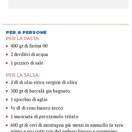
PER 6 PERSONE
PER LA PASTA:
400 gr di farina 00
2 decilitri di acqua
1 pizzico di sale
PER LA SALSA:
2 dl di olio extra vergine di oliva
500 gr di baccalà gia bagnato
1 spicchio di aglio
½ dl di vino bianco secco
1 manciata di prezzemolo tritato
600 gr di ceci di montagna già messi in ammollo la sera
prima e poi cotti con del sedano bianco e rosmarino