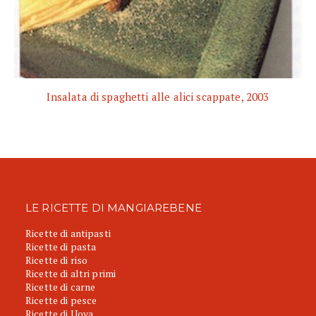
Insalata di spaghetti alle alici scappate, 2003
LE RICETTE DI MANGIAREBENE
Ricette di antipasti
Ricette di pasta
Ricette di riso
Ricette di altri primi
Ricette di carne
Ricette di pesce
Ricette di Uova