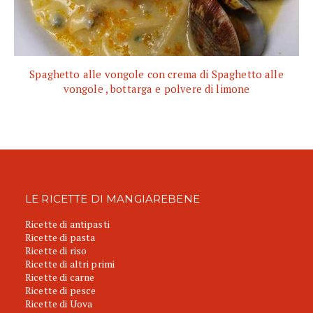
Spaghetto alle vongole con crema di Spaghetto alle
vongole , bottarga e polvere di limone
LE RICETTE DI MANGIAREBENE
Ricette di antipasti
Ricette di pasta
Ricette di riso
Ricette di altri primi
Ricette di carne
Ricette di pesce
Ricette di Uova