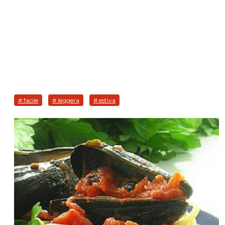
# facile
# leggera
# estiva