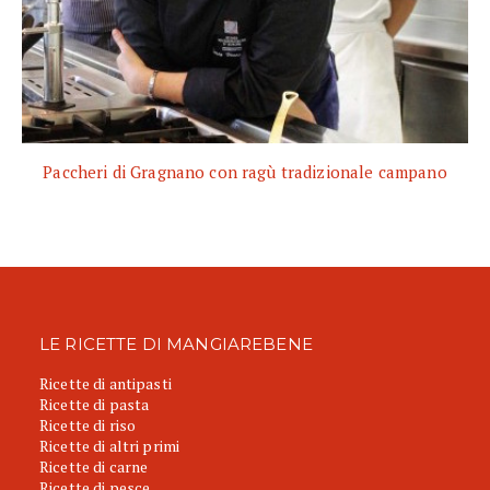
Paccheri di Gragnano con ragù tradizionale campano
LE RICETTE DI MANGIAREBENE
Ricette di antipasti
Ricette di pasta
Ricette di riso
Ricette di altri primi
Ricette di carne
Ricette di pesce