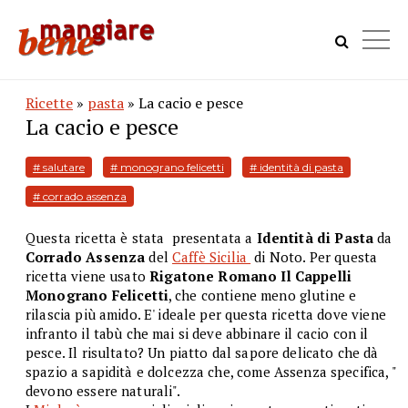
Ricette
»
pasta
» La cacio e pesce
La cacio e pesce
# salutare
# monograno felicetti
# identità di pasta
# corrado assenza
Questa ricetta è stata presentata a
Identità di Pasta
da
Corrado Assenza
del
Caffè Sicilia
di Noto. Per questa
ricetta viene usato
Rigatone Romano Il Cappelli
Monograno Felicetti
, che contiene meno glutine e
rilascia più amido. E' ideale per questa ricetta dove viene
infranto il tabù che mai si deve abbinare il cacio con il
pesce. Il risultato? Un piatto dal sapore delicato che dà
spazio a sapidità e dolcezza che, come Assenza specifica, "
devono essere naturali".