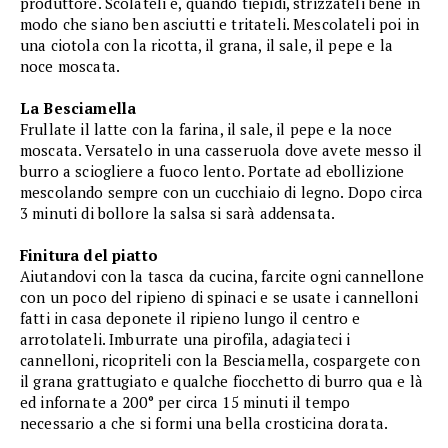
produttore. Scolateli e, quando tiepidi, strizzateli bene in
modo che siano ben asciutti e tritateli. Mescolateli poi in
una ciotola con la ricotta, il grana, il sale, il pepe e la
noce moscata.
La Besciamella
Frullate il latte con la farina, il sale, il pepe e la noce
moscata. Versatelo in una casseruola dove avete messo il
burro a sciogliere a fuoco lento. Portate ad ebollizione
mescolando sempre con un cucchiaio di legno. Dopo circa
3 minuti di bollore la salsa si sarà addensata.
Finitura del piatto
Aiutandovi con la tasca da cucina, farcite ogni cannellone
con un poco del ripieno di spinaci e se usate i cannelloni
fatti in casa deponete il ripieno lungo il centro e
arrotolateli. Imburrate una pirofila, adagiateci i
cannelloni, ricopriteli con la Besciamella, cospargete con
il grana grattugiato e qualche fiocchetto di burro qua e là
ed infornate a 200° per circa 15 minuti il tempo
necessario a che si formi una bella crosticina dorata.