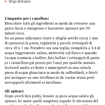
50 gr di burro
L'impasto per i canellon
i
Mescolate tutti gli ingredienti in modo da ottenere una
pasta liscia e omogenea e lasciatelo riposare per 30
minuti circa.
Su un piano infarinato tirate a sfoglia sottile (circa 1 mm
di spessore) la pasta, tagliatela a piccoli rettangoli di
circa 10 x 7 cm. Prendete ora una teglia, riempitela a 3/4 di
acqua leggermente salata, mettetela sul fuoco e quando
l'acqua comincia a bollire, fate bollire i rettangoli di pasta
(o i cannelloni già pronti per l'uso) per qualche minuto.
Scolateli molto al dente e immergeteli in una ciotola
piena di acqua ghiacciata in modo da raffreddarli, e fateli
poi asciugare su uno strofinaccio da cucina senza però
sovrapporli altrimenti si incollano.
Gli spinaci
Dopo averli ben puliti, lessate in poca acqua salata gli
spinaci. Se usate quelli surgelati, seguite le istruzioni del